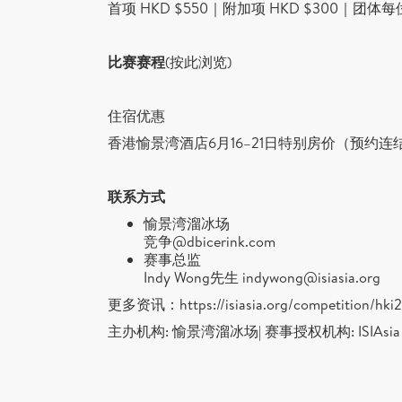
首项 HKD $550｜附加项 HKD $300｜团体每位
比赛赛程
(按此浏览)
住宿优惠
香港愉景湾酒店6月16–21日特别房价（
预约连
联系方式
愉景湾溜冰场
竞争@dbicerink.com
赛事总监
Indy Wong先生
indywong@isiasia.org
更多资讯：
https://isiasia.org/competition/hk
主办机构: 愉景湾溜冰场| 赛事授权机构: ISIAsia